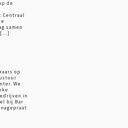
op de
t Centraal
de
dag samen
 […]
raars op
bustour
nter. We
eke
edrijven in
l bij Bar
 nagepraat