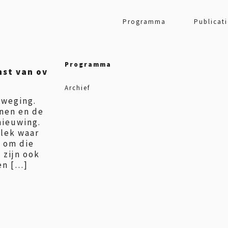
Programma
Publicati
Programma
mst van ov
Archief
eweging.
nen en de
nieuwing.
plek waar
 om die
 zijn ook
en […]