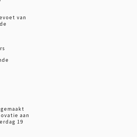
levoet van
 de
rs
nde
d gemaakt
ovatie aan
derdag 19