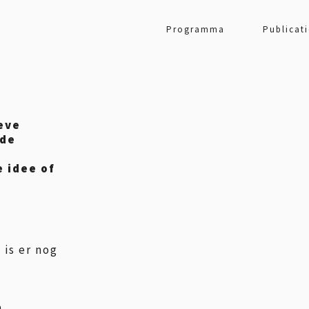
Programma
Publicati
eve
 de
 idee of
 is er nog
n