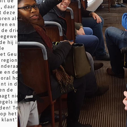
lt de
, daar
t deze
oren als
ren en
 de drie
eegewerkt,
e hij in
de
iet Geurts
 regionaal
anderaars:
ie en de
ooral hou
nt in de
 en de
aagt niet
egels in de
den! Tot
 op het
klant’.