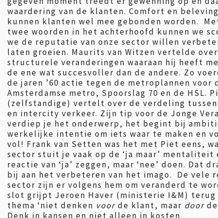
gegeven moment treedt er gewenning op en daa
waardering van de klanten. Comfort en beleving
kunnen klanten wel mee gebonden worden. Me
twee woorden in het achterhoofd kunnen we sc
we de reputatie van onze sector willen verbete
laten groeien. Maurits van Witzen vertelde over
structurele veranderingen waaraan hij heeft m
de ene wat succesvoller dan de andere. Zo voerd
de jaren ’60 actie tegen de metroplannen voor 
Amsterdamse metro, Spoorslag 70 en de HSL. P
(zelfstandige) vertelt over de verdeling tussen
en intercity verkeer. Zijn tip voor de Jonge Ver
verdiep je het onderwerp, het begint bij ambit
werkelijke intentie om iets waar te maken en v
vol! Frank van Setten was het met Piet eens, wa
sector stuit je vaak op de ‘ja maar’ mentaliteit
reactie van ‘ja’ zeggen, maar ‘nee’ doen. Dat dr
bij aan het verbeteren van het imago. De vele r
sector zijn er volgens hem om veranderd te wor
slot grijpt Jeroen Haver (ministerie I&M) terug
thema ‘niet denken
voor
de klant, maar
door
de 
Denk in kansen en niet alleen in kosten.