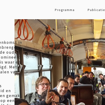
Programma
Publicatie
eenkomst in
enbrengen
 de oud-
edomineerd
is waar en
igd. Met
halen van
s
eid en
 en gemak.
 op een