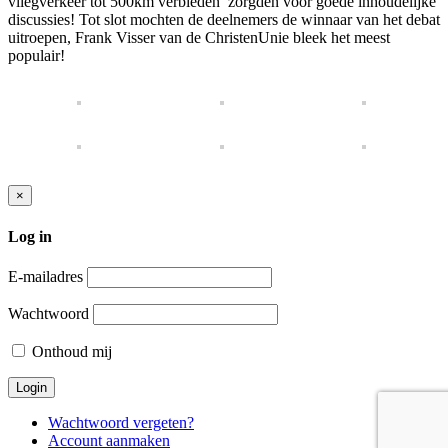
vliegverkeer tot 500km verbieden’ zorgden voor goede inhoudelijke
discussies! Tot slot mochten de deelnemers de winnaar van het debat
uitroepen, Frank Visser van de ChristenUnie bleek het meest
populair!
×
Log in
E-mailadres
Wachtwoord
Onthoud mij
Wachtwoord vergeten?
Account aanmaken