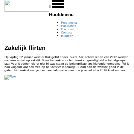
Hoofdmenu
Programma
Publicaties
Over ons
Contact
Inloggen
Zakelijk flirten
Op vrijdag 22 januari werd er flink geflirt onder JV-ers. Alle actieve leden van 2015 werden
met een workshop zakelijk flirten bedankt voor hun inzet en gezelligheid in het afgelopen
jaar. Voor iedereen die er niet bij was staan de belangrijkste tips hieronder genoemd. Wil je
nou volgend jaar ook mee op het actieve ledenuitje? Houd dan de website goed in de
gaten, binnenkort vind je hier meer informatie over hoe je actief lid in 2016 kunt worden.