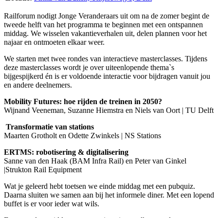
Railforum nodigt Jonge Veranderaars uit om na de zomer begint de
tweede helft van het programma te beginnen met een ontspannen
middag. We wisselen vakantieverhalen uit, delen plannen voor het
najaar en ontmoeten elkaar weer.
We starten met twee rondes van interactieve masterclasses. Tijdens
deze masterclasses wordt je over uiteenlopende thema`s
bijgespijkerd én is er voldoende interactie voor bijdragen vanuit jou
en andere deelnemers.
Mobility Futures: hoe rijden de treinen in 2050?
Wijnand Veeneman, Suzanne Hiemstra en Niels van Oort | TU Delft
️
Transformatie van stations
Maarten Grotholt en Odette Zwinkels | NS Stations
ERTMS: robotisering & digitalisering
Sanne van den Haak (BAM Infra Rail) en Peter van Ginkel
|Strukton Rail Equipment
Wat je geleerd hebt toetsen we einde middag met een pubquiz.
Daarna sluiten we samen aan bij het informele diner. Met een lopend
buffet is er voor ieder wat wils.