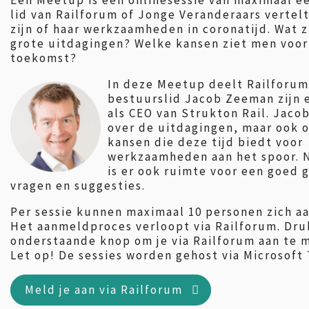
Een Meetup is een onlinesessie van maximaal ee
lid van Railforum of Jonge Veranderaars vertelt
zijn of haar werkzaamheden in coronatijd. Wat z
grote uitdagingen? Welke kansen ziet men voor
toekomst?
In deze Meetup deelt Railforum
bestuurslid Jacob Zeeman zijn 
als CEO van Strukton Rail. Jacob
over de uitdagingen, maar ook 
kansen die deze tijd biedt voor
werkzaamheden aan het spoor. N
is er ook ruimte voor een goed 
vragen en suggesties.
Per sessie kunnen maximaal 10 personen zich a
Het aanmeldproces verloopt via Railforum. Dru
onderstaande knop om je via Railforum aan te 
Let op! De sessies worden gehost via Microsoft
Meld je aan via Railforum