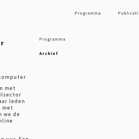
Programma
Publicati
Programma
er
Archief
 computer
en met
ilsector
aar leden
l met
en we de
nline