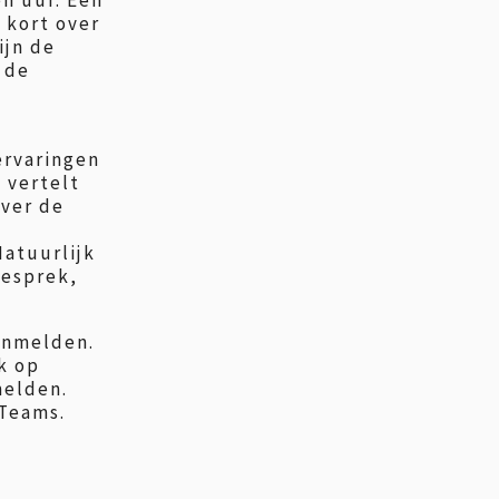
n uur. Een
 kort over
ijn de
 de
ervaringen
 vertelt
over de
atuurlijk
gesprek,
anmelden.
k op
melden.
 Teams.